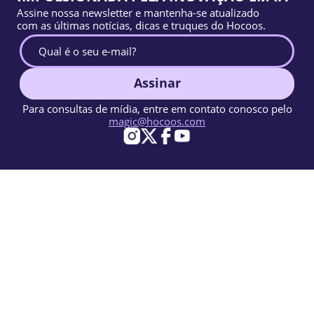
Assine nossa newsletter e mantenha-se atualizado
com as últimas notícias, dicas e truques do Hocoos.
Assinar
Para consultas de mídia, entre em contato conosco pelo
magic@hocoos.com
© 2026 Hocoos. All rights reserved.
Termos de uso
Política de privacidade
Denunciar abuso
Base de conhecimento
Um construtor de sites com IA mágico.