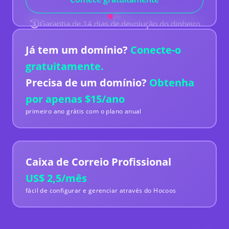
poucos minutos recebi respostas e
reconhecimentos aos meus e-mails o que foi
Garantia de 14 dias de devolução do dinheiro
ótimo de ver. No geral
a facilidade de uso, os
recursos oferecidos e o suporte ao cliente são
ótimos
e se necessário, recomendaria o Hocoos
Já tem um domínio?
Conecte-o
a outras pessoas e até mesmo o usaria
novamente.
gratuitamente.
Phil Taylor
Reino Unido
Precisa de um domínio?
Obtenha
Website de academia
por apenas $15/ano
primeiro ano grátis com o plano anual
Uma das melhores opções disponíveis para
criar
seu website sem complicações.
Caixa de Correio Profissional
Julio Alonzo
US$ 2,5/mês
República Dominicana
fácil de configurar e gerenciar através do Hocoos
Pequeno Empresário