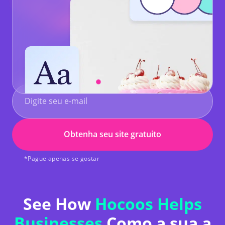
Obtenha seu site gratuito
*Pague apenas se gostar
See How
Hocoos Helps
Businesses
Como a sua a