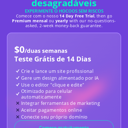
desagradáveis
5/5
EXPERIMENTE O HOCOOS SEM RISCOS
Hocoos é uma ferramenta que economiza
Comece com o nosso
14 Day Free Trial
, then go
tempo
, é fácil de usar e oferece diferentes
Premium mensal
ou
yearly
with our no-questions-
soluções para sua necessidade.
Sua equipe de
asked, 2-week money-back guarantee.
suporte é muito cooperativa e colaborativa
e
eles levam seu pedido muito a sério. Parabéns a
todos eles.
$0
/duas semanas
Yousef Obeidat
Nigéria
Teste Grátis de 14 Dias
Análise de Desempenho
Crie e lance um site profissional
Gere um design alimentado por IA
Use o editor "clique e edite"
Otimizado para celular
Usei o Hocoos para construir um site de
automaticamente
academia para um amigo, a IA e os recursos
Integrar ferramentas de marketing
oferecidos foram um ajuste perfeito.
Os
recursos e o controle atuais que você tem para
Aceitar pagamentos online
personalizar o site e as páginas de acordo com
Conecte seu próprio domínio
suas necessidades são ótimos... Houve um ou
dois problemas iniciais que exigiram contato
Comece gratuitamente
com a equipe de suporte ao cliente, mas em