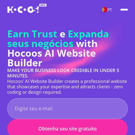
PT
Earn Trust
e
Expanda
seus negócios
with
Hocoos AI Website
Builder
MAKE YOUR BUSINESS LOOK CREDIBLE IN UNDER 5
MINUTES.
Hocoos' AI Website Builder creates a professional website
that showcases your expertise and attracts clients - zero
coding or design required.
Obtenha seu site gratuito