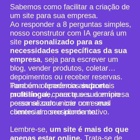
Sabemos como facilitar a criação de
um site para sua empresa.
Ao responder a 8 perguntas simples,
nosso construtor com IA gerará um
site
personalizado para as
necessidades específicas da sua
empresa
, seja para escrever um
blog, vender produtos, coletar
depoimentos ou receber reservas.
Para uma aparência ainda mais
Também oferecemos
suporte
profissional, conecte seu domínio
multilíngue
, para que sua empresa
personalizado e crie um e-mail
possa se comunicar com seus
comercial correspondente.
clientes em seu idioma nativo.
Lembre-se,
um site é mais do que
apenas estar online.
Trata-se de