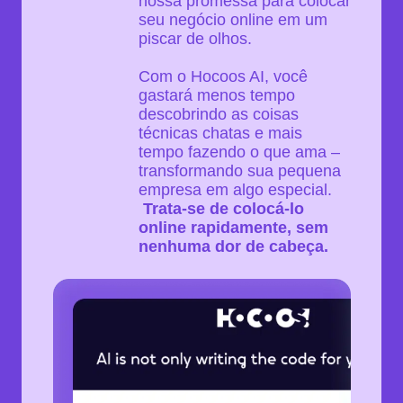
nossa promessa para colocar
seu negócio online em um
piscar de olhos.
Com o Hocoos AI, você
gastará menos tempo
descobrindo as coisas
técnicas chatas e mais
tempo fazendo o que ama –
transformando sua pequena
empresa em algo especial.
Trata-se de colocá-lo
online rapidamente, sem
nenhuma dor de cabeça.