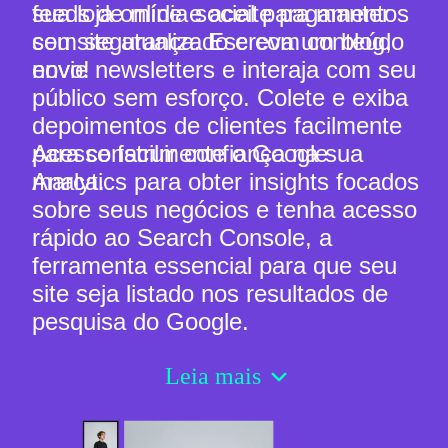
sua loja online e aceite pagamentos
feeds de mídia social para manter
com segurança. Escreva um blog,
seu site atualizado e com conteúdo
envie newsletters e interaja com seu
novo!
público
sem esforço
.
Colete e exiba
depoimentos de clientes facilmente
para construir confiança na sua
Acesse facilmente o Google
marca.
Analytics para obter insights focados
sobre seus negócios e tenha acesso
rápido ao Search Console, a
ferramenta essencial para que seu
site seja listado nos resultados de
pesquisa do Google.
Leia mais