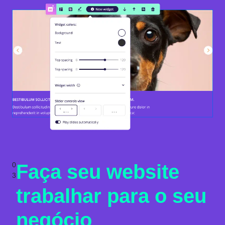
0
Faça seu website
3
trabalhar para o seu
negócio