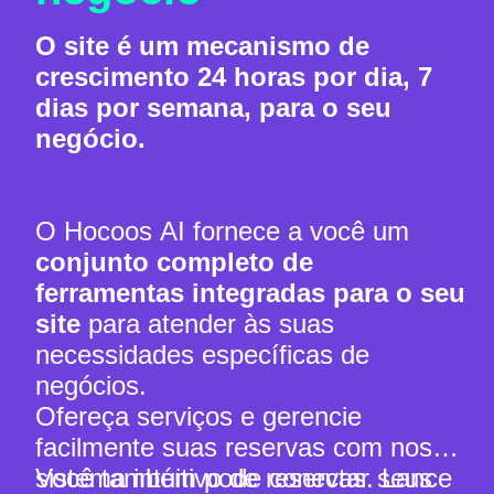
O site é um mecanismo de
crescimento 24 horas por dia, 7
dias por semana, para o seu
negócio.
O Hocoos AI fornece a você um
conjunto completo de
ferramentas integradas para o seu
site
para atender às suas
necessidades específicas de
negócios.
Ofereça serviços e gerencie
facilmente suas reservas com nosso
sistema intuitivo de reservas. Lance
Você também pode conectar seus