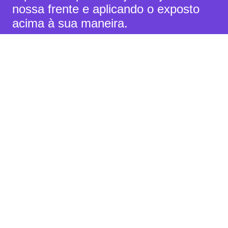
nossa frente e aplicando o exposto
acima à sua maneira.
Se você acha que a Hocoos ou seus
produtos podem te ajudar a ter mais
sucesso nisso, por favor, não hesite
em nos contatar.