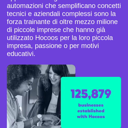
automazioni che semplificano concetti
tecnici e aziendali complessi sono la
forza trainante di oltre mezzo milione
di piccole imprese che hanno già
utilizzato Hocoos per la loro piccola
impresa, passione o per motivi
educativi.