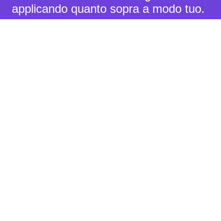
applicando quanto sopra a modo tuo.
Se ritieni che Hocoos o i suoi prodotti
possano aiutarti ad avere più
successo in questo, non esitare a
contattarci.
Home