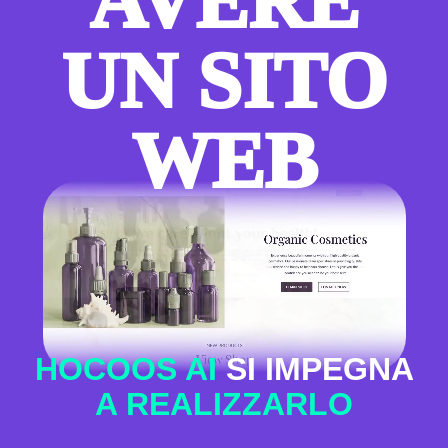
AVERE
UN SITO
WEB
HOCOOS AI
SI IMPEGNA
A REALIZZARLO