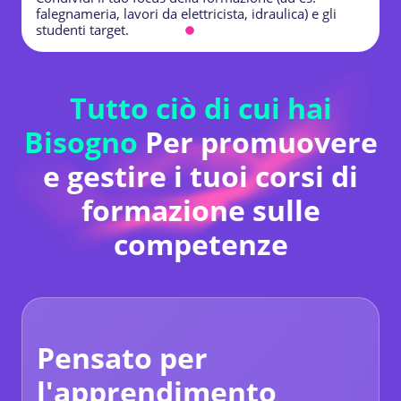
falegnameria, lavori da elettricista, idraulica) e gli
S
studenti target.
e
Tutto ciò di cui hai
Bisogno
Per promuovere
e gestire i tuoi corsi di
formazione sulle
competenze
Pensato per
l'apprendimento