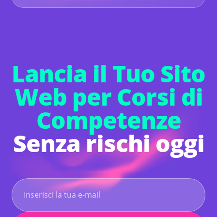
professionale gratuitamente con una prova di 14
giorni. Prima della fine della prova, dovrai
eseguire l'upgrade a un Piano Premium per
mantenere il tuo sito online e accedere alle
funzionalità avanzate.
Lancia il Tuo Sito
Web per Corsi di
Competenze
Senza rischi oggi