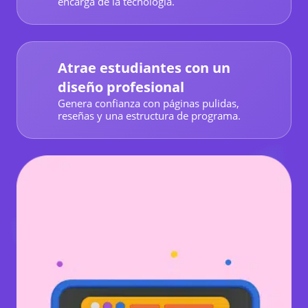
encarga de la tecnología.
Atrae estudiantes con un
diseño profesional
Genera confianza con páginas pulidas,
reseñas y una estructura de programa.