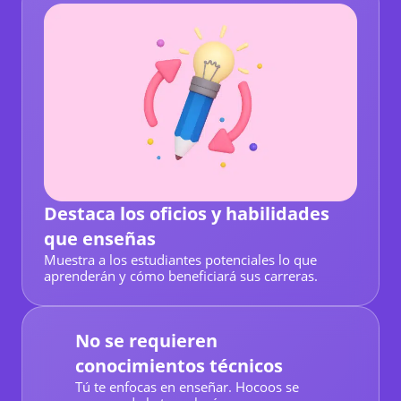
Destaca los oficios y habilidades
que enseñas
Muestra a los estudiantes potenciales lo que
aprenderán y cómo beneficiará sus carreras.
No se requieren
conocimientos técnicos
Tú te enfocas en enseñar. Hocoos se