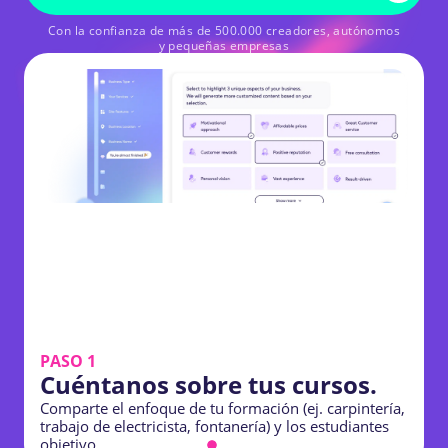
Con la confianza de más de 500.000 creadores, autónomos
y pequeñas empresas
PASO 1
Cuéntanos sobre tus cursos.
Comparte el enfoque de tu formación (ej. carpintería,
trabajo de electricista, fontanería) y los estudiantes
E
objetivo.
v