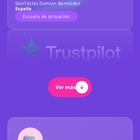
DonTeclas Damian Bermúdez
España
Escuela de Actuación
Ver más
Mi experiencia con Hocoos: servicio y soporte
excepcionales
He tenido el placer de usar Hocoos para mi blog,
y debo decir que la experiencia ha sido
excepcional. Desde el momento en que
interactué por primera vez con la empresa,