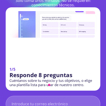
Solo toma unos minutos. No se requieren
conocimientos técnicos.
1/5
Responde 8 preguntas
Cuéntanos sobre tu negocio y tus objetivos, o elige
C
una plantilla lista para usar de nuestro centro.
u
PRUEBA HOCOOS SIN RIESGOS