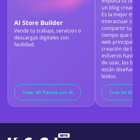
Impulsa tu tiend
un blog creado 
Es la mejor man
interactuar con l
AI Store Builder
compartir tu his
Vende tu trabajo, servicios o
tiempo que respa
descargas digitales con
web principal. D
facilidad.
creación de text
esfuerzo hasta d
de usar, los blo
están diseñados
leídos.
Crear Mi Tienda con IA
Crea mi blog 