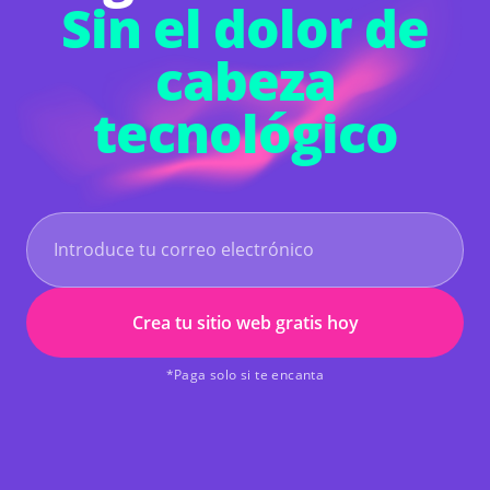
Sin el dolor de
sitio web tras la configuración de 8 preguntas.
Y desde entonces he estado aprendiendo más
sobre las diversas funciones a través de
cabeza
tutoriales de YouTube para poder ajustarlas a
mis preferencias de diseño. Encontré su
tecnológico
excelente canal al que me suscribí rápidamente
y me ha sido de mucha ayuda. Busca Hocoos AI
en YT.
Créeme, si quieres un creador de sitios
web con IA fácil de seguir y fluido, elige
Hocoos.
No te decepcionarás.
Definitivamente
es 10/10.
Byron D
United Kingdom
Consultoría de negocios
Crea tu sitio web gratis hoy
*Paga solo si te encanta