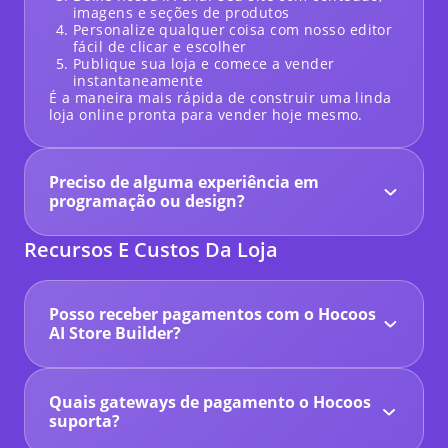
imagens e seções de produtos
Personalize qualquer coisa com nosso editor
fácil de clicar e escolher
Publique sua loja e comece a vender
instantaneamente
É a maneira mais rápida de construir uma linda
loja online pronta para vender hoje mesmo.
Preciso de alguma experiência em
programação ou design?
Não. Com o Hocoos,
você não precisa tocar em
uma única linha de código.
Nossa IA constrói
Recursos E Custos Da Loja
uma loja online profissional para você, e nosso
editor de clicar e escolher torna as atualizações
super fáceis, mesmo que seja sua primeira vez
criando um site.
Posso receber pagamentos com o Hocoos
AI Store Builder?
Sim! Para aceitar pagamentos online por seus
produtos ou serviços, você precisará ativar
nossos recursos de comércio eletrônico
Quais gateways de pagamento o Hocoos
(normalmente parte do nosso plano premium) e
conectar seu gateway de pagamento preferido,
suporta?
como Stripe ou PayPal.
O Hocoos é compatível com Stripe e PayPal, duas