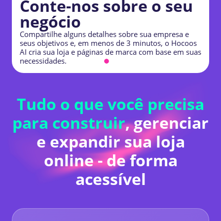
Conte-nos sobre o seu
negócio
Compartilhe alguns detalhes sobre sua empresa e
R
seus objetivos e, em menos de 3 minutos, o Hocoos
E
AI cria sua loja e páginas de marca com base em suas
m
necessidades.
p
Tudo o que você precisa
para construir
, gerenciar
e expandir sua loja
online - de forma
acessível