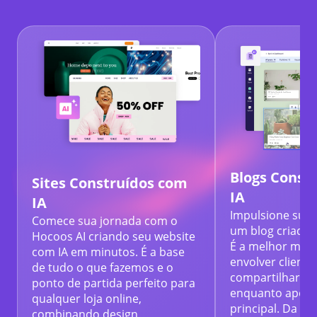
Blogs Const
Sites Construídos com
IA
IA
Impulsione sua 
Comece sua jornada com o
um blog criado 
Hocoos AI criando seu website
É a melhor mane
com IA em minutos. É a base
envolver cliente
de tudo o que fazemos e o
compartilhar sua
ponto de partida perfeito para
enquanto apoia 
qualquer loja online,
principal. Da cr
combinando design