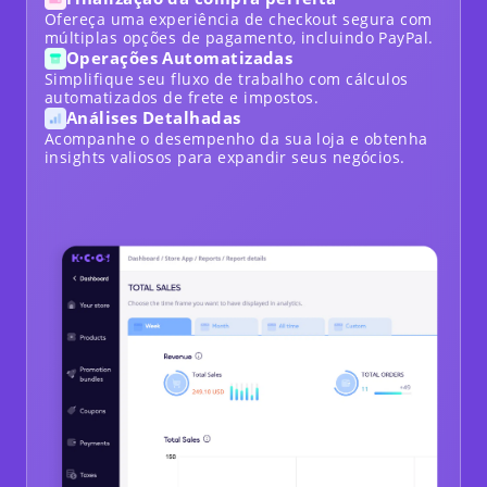
Ofereça uma experiência de checkout segura com
múltiplas opções de pagamento, incluindo PayPal.
Operações Automatizadas
Simplifique seu fluxo de trabalho com cálculos
automatizados de frete e impostos.
Análises Detalhadas
Acompanhe o desempenho da sua loja e obtenha
insights valiosos para expandir seus negócios.