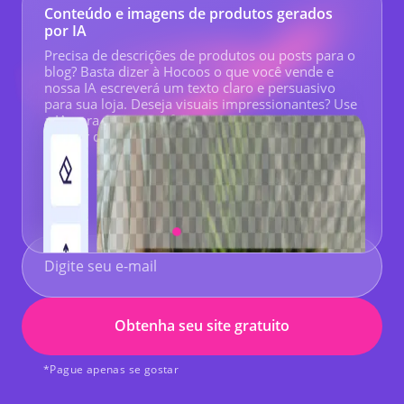
Conteúdo e imagens de produtos gerados
por IA
Precisa de descrições de produtos ou posts para o
blog? Basta dizer à Hocoos o que você vende e
nossa IA escreverá um texto claro e persuasivo
para sua loja. Deseja visuais impressionantes? Use
a IA para aprimorar fotos existentes ou criar novas
a partir de um simples prompt de texto.
Obtenha seu site gratuito
*Pague apenas se gostar