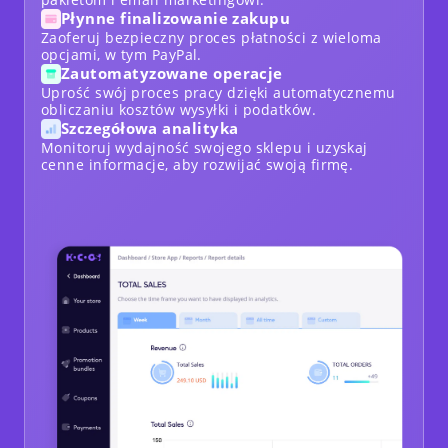
Płynne finalizowanie zakupu
Zaoferuj bezpieczny proces płatności z wieloma
opcjami, w tym PayPal.
Zautomatyzowane operacje
Uprość swój proces pracy dzięki automatycznemu
obliczaniu kosztów wysyłki i podatków.
Szczegółowa analityka
Monitoruj wydajność swojego sklepu i uzyskaj
cenne informacje, aby rozwijać swoją firmę.