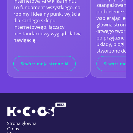
internetową AI w kilka minut.
zaangażowanie k
To fundament wszystkiego, co
podzielenie się s
robimy i idealny punkt wyjścia
wspierając jedn
dla każdego sklepu
główną stronę i
internetowego, łączący
łatwego tworzen
niestandardowy wygląd i łatwą
po przyjazne dl
nawigację.
układy, blogi Ho
stworzone do cz
Stwórz moją stronę AI
Stwórz mojeg
Strona główna
O nas