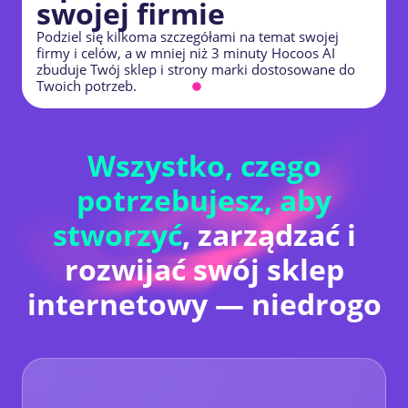
swojej firmie
Podziel się kilkoma szczegółami na temat swojej
U
firmy i celów, a w mniej niż 3 minuty Hocoos AI
W
zbuduje Twój sklep i strony marki dostosowane do
n
Twoich potrzeb.
j
Wszystko, czego
potrzebujesz, aby
stworzyć
, zarządzać i
rozwijać swój sklep
internetowy — niedrogo