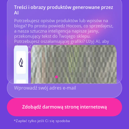
Treści i obrazy produktów generowane przez
AI
Potrzebujesz opisów produktów lub wpisów na
bloga? Po prostu powiedz Hocoos, co sprzedajesz,
a nasza sztuczna inteligencja napisze jasny,
przekonujący tekst do Twojego sklepu.
Potrzebujesz oszałamiającej grafiki? Użyj AI, aby
ulepszyć istniejące zdjęcia lub stwórz nowe na
podstawie prostego opisu tekstowego.
Zdobądź darmową stronę internetową
*Zapłać tylko jeśli Ci się spodoba