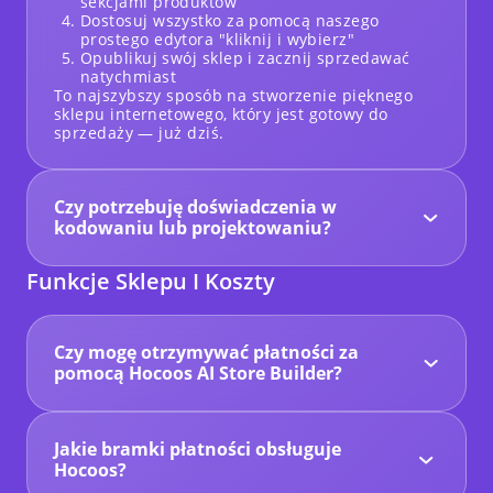
sekcjami produktów
Dostosuj wszystko za pomocą naszego
prostego edytora "kliknij i wybierz"
Opublikuj swój sklep i zacznij sprzedawać
natychmiast
To najszybszy sposób na stworzenie pięknego
sklepu internetowego, który jest gotowy do
sprzedaży — już dziś.
Czy potrzebuję doświadczenia w
kodowaniu lub projektowaniu?
Nie. Z Hocoos,
nie musisz dotykać ani jednej
linijki kodu.
Nasza sztuczna inteligencja tworzy
Funkcje Sklepu I Koszty
dla Ciebie profesjonalny sklep internetowy, a
nasz edytor "kliknij i wybierz" sprawia, że
aktualizacje są niezwykle proste — nawet jeśli
tworzysz stronę internetową po raz pierwszy.
Czy mogę otrzymywać płatności za
pomocą Hocoos AI Store Builder?
Tak! Aby akceptować płatności online za swoje
produkty lub usługi, musisz aktywować nasze
funkcje eCommerce (zazwyczaj część naszego
Jakie bramki płatności obsługuje
planu premium) i podłączyć preferowaną
bramkę płatności, taką jak Stripe lub PayPal.
Hocoos?
Hocoos obsługuje Stripe i PayPal, dwie z