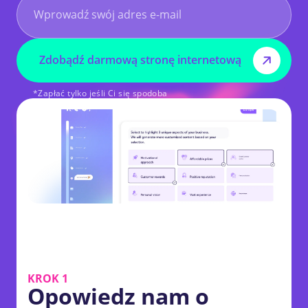
Zdobądź darmową stronę internetową
*Zapłać tylko jeśli Ci się spodoba
KROK 1
Opowiedz nam o