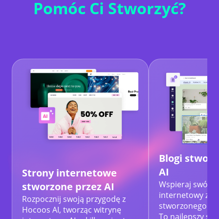
Pomóc Ci Stworzyć?
Blogi stwor
AI
Strony internetowe
Wspieraj swój s
stworzone przez AI
internetowy za
Rozpocznij swoją przygodę z
stworzonego prz
Hocoos AI, tworząc witrynę
To najlepszy sp