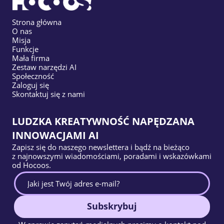
Strona główna
Uwielbiam łatwość tworzenia stron
O nas
internetowych z Hocoos!
Bardzo inteligentny
Misja
kreator oparty na sztucznej inteligencji,
Funkcje
wyszukiwarka nazw domen, organizacja,
Mała firma
intuicyjność,
jakby Apple miał z tym coś
Zestaw narzędzi AI
wspólnego :)
Zdecydowanie polecam!
Społeczność
Moje show Marky
Zaloguj się
USA
Skontaktuj się z nami
Właściciel małej firmy
LUDZKA KREATYWNOŚĆ NAPĘDZANA
INNOWACJAMI AI
Zapisz się do naszego newslettera i bądź na bieżąco
z najnowszymi wiadomościami, poradami i wskazówkami
Wspaniałe wsparcie klienta
a Tina D. była
bardzo pomocna i szybko reagowała!
od Hocoos.
Kendrick J Glover
USA
Właściciel małej firmy
Subskrybuj