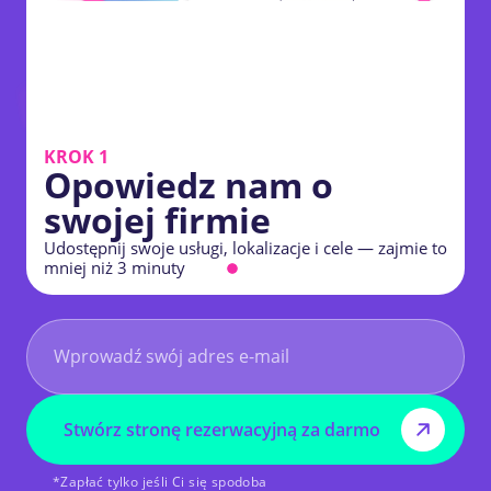
KROK 1
Opowiedz nam o
swojej firmie
Udostępnij swoje usługi, lokalizacje i cele — zajmie to
W
mniej niż 3 minuty
z
WYPRÓBUJ HOCOOS BEZ RYZYKA
Stwórz stronę rezerwacyjną za darmo
*Zapłać tylko jeśli Ci się spodoba