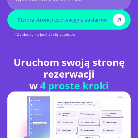
Stwórz stronę rezerwacyjną za darmo
*Zapłać tylko jeśli Ci się spodoba
Uruchom swoją stronę
rezerwacji
w
4 proste kroki