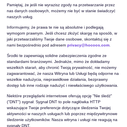
Pamiętaj, że jeśli nie wyrazisz zgody na przetwarzanie przez
nas danych osobowych, możemy nie być w stanie świadczyć
naszych usług.
Informujemy, że prawa te nie są absolutne i podlegają
wymogom prawnym. Jeśli chcesz złożyć skargę na sposób, w
jaki przetwarzaliśmy Twoje dane osobowe, skontaktuj się z
nami bezpośrednio pod adresem
privacy@hocoos.com
.
Środki te zapewniają solidne zabezpieczenia zgodne ze
standardami branżowymi. Jednakże, mimo że dokładamy
wszelkich starań, aby chronić Twoją prywatność, nie możemy
zagwarantować, że nasza Witryna lub Usługi będą odporne na
wszelkie nadużycia, nieprawidłowe działania, bezprawny
dostęp lub inne rodzaje nadużyć i niewłaściwego użytkowania.
Niektóre przeglądarki internetowe oferują opcję "Nie śledź"
(
"DNT"
) sygnał. Sygnał DNT to pole nagłówka HTTP
wskazujące Twoje preferencje dotyczące śledzenia Twojej
aktywności w naszych usługach lub poprzez międzywitrynowe
śledzenie użytkowników. Nasza witryna i usługi nie reagują na
sygnały DNT.