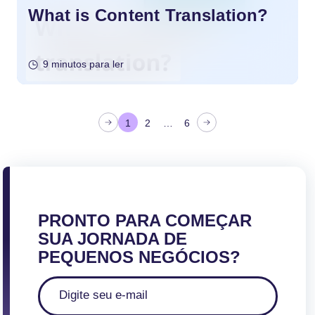
What is Content Translation?
9 minutos para ler
P
1
2
…
6
a
g
i
n
a
PRONTO PARA COMEÇAR
ç
SUA JORNADA DE
ã
PEQUENOS NEGÓCIOS?
o
d
o