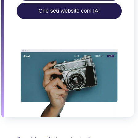
s
Crie seu website com IA!
c
o
n
t
e
ú
d
o
s