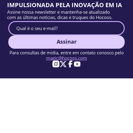
IMPULSIONADA PELA INOVAÇÃO EM IA
Assine nossa newsletter e mantenha-se atualizado
com as últimas notícias, dicas e truques do Hocoos.
Assinar
Para consultas de mídia, entre em contato conosco pelo
magic@hocoos.com
© 2026 Hocoos. All rights reserved.
Termos de uso
Política de privacidade
Denunciar abuso
Base de conhecimento