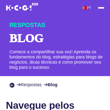
PT
RESPOSTAS
BLOG
Comece a compartilhar sua voz! Aprenda os
fundamentos do blog, estratégias para blogs de
negócios, dicas técnicas e como promover seu
blog para o sucesso.
Respostas
Blog
Navegue pelos