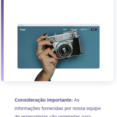
o
n
t
e
ú
d
o
s
Consideração importante:
As
informações fornecidas por nossa equipe
de especialistas são projetadas para