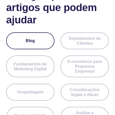
artigos que podem
ajudar
Depoimentos de
Blog
Clientes
E-commerce para
Fundamentos de
Pequenas
Marketing Digital
Empresas
Considerações
Hospedagem
legais e éticas
Análise e