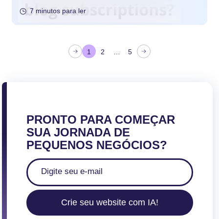
7 minutos para ler
P
1
2
…
5
a
g
i
n
a
PRONTO PARA COMEÇAR
ç
SUA JORNADA DE
ã
PEQUENOS NEGÓCIOS?
o
d
o
s
Crie seu website com IA!
c