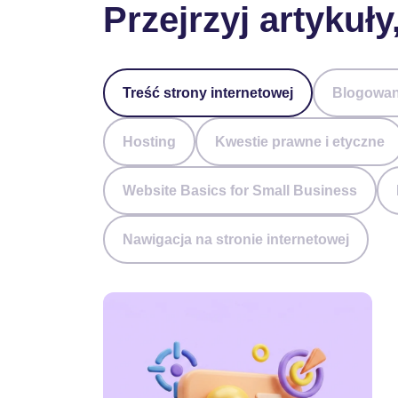
Przejrzyj artykuł
Treść strony internetowej
Blogowan
Hosting
Kwestie prawne i etyczne
Website Basics for Small Business
Nawigacja na stronie internetowej