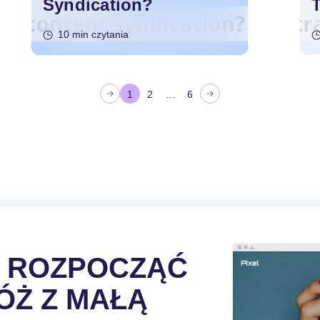
Syndication?
10 min czytania
1
2
…
6
Y ROZPOCZĄĆ
ÓŻ Z MAŁĄ