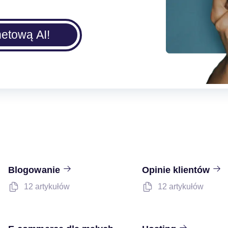
netową AI!
Blogowanie
Opinie klientów
12 artykułów
12 artykułów