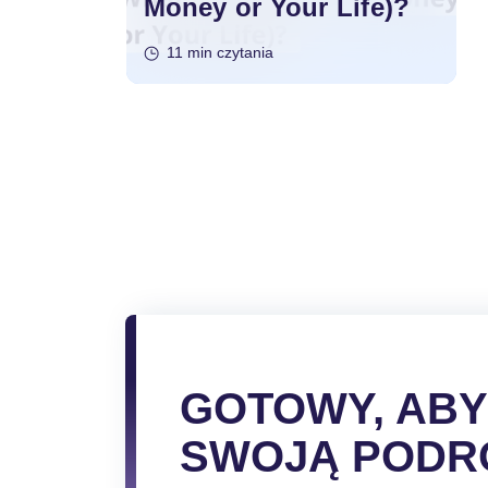
Money or Your Life)?
11 min czytania
Stronicowanie
wpisów
GOTOWY, AB
SWOJĄ PODR