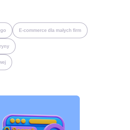
ego
E-commerce dla małych firm
tryny
wej