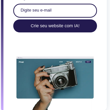
o
d
o
s
Crie seu website com IA!
c
o
n
t
e
ú
d
o
s