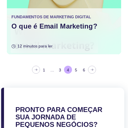
FUNDAMENTOS DE MARKETING DIGITAL
O que é Email Marketing?
12 minutos para ler
P
1
…
3
4
5
6
a
g
i
n
a
PRONTO PARA COMEÇAR
ç
SUA JORNADA DE
ã
PEQUENOS NEGÓCIOS?