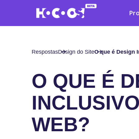
Pr
Respostas
Design do Site
O que é Design 
O QUE É D
INCLUSIVO
WEB?