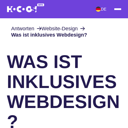
DE
Antworten
Website-Design
Was ist inklusives Webdesign?
WAS IST
INKLUSIVES
WEBDESIGN
?