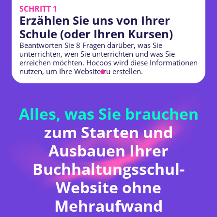
SCHRITT 1
Erzählen Sie uns von Ihrer
Schule (oder Ihren Kursen)
Beantworten Sie 8 Fragen darüber, was Sie
S
unterrichten, wen Sie unterrichten und was Sie
W
erreichen möchten. Hocoos wird diese Informationen
p
nutzen, um Ihre Website zu erstellen.
b
Alles, was Sie brauchen
zum Starten und
Ausbauen Ihrer
Buchhaltungsschul-
Website ohne
Mehraufwand