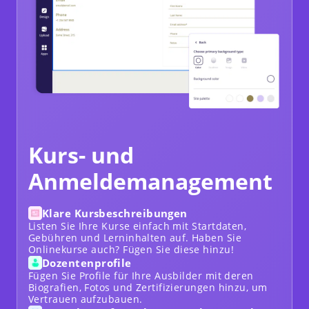
Kurs- und
Anmeldemanagement
Klare Kursbeschreibungen
Listen Sie Ihre Kurse einfach mit Startdaten,
Gebühren und Lerninhalten auf. Haben Sie
Onlinekurse
auch? Fügen Sie diese hinzu!
Dozentenprofile
Fügen Sie Profile für Ihre Ausbilder mit deren
Biografien, Fotos und Zertifizierungen hinzu, um
Vertrauen aufzubauen.