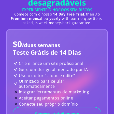
desagradáveis
5/5
EXPERIMENTE O HOCOOS SEM RISCOS
Hocoos é uma ferramenta que economiza
Comece com o nosso
14 Day Free Trial
, then go
tempo
, é fácil de usar e oferece diferentes
Premium mensal
ou
yearly
with our no-questions-
soluções para sua necessidade.
Sua equipe de
asked, 2-week money-back guarantee.
suporte é muito cooperativa e colaborativa
e
eles levam seu pedido muito a sério. Parabéns a
todos eles.
$0
/duas semanas
Yousef Obeidat
Nigéria
Teste Grátis de 14 Dias
Análise de Desempenho
Crie e lance um site profissional
Gere um design alimentado por IA
Use o editor "clique e edite"
Otimizado para celular
Usei o Hocoos para construir um site de
automaticamente
academia para um amigo, a IA e os recursos
Integrar ferramentas de marketing
oferecidos foram um ajuste perfeito.
Os
recursos e o controle atuais que você tem para
Aceitar pagamentos online
personalizar o site e as páginas de acordo com
Conecte seu próprio domínio
suas necessidades são ótimos... Houve um ou
dois problemas iniciais que exigiram contato
Comece gratuitamente
com a equipe de suporte ao cliente, mas em