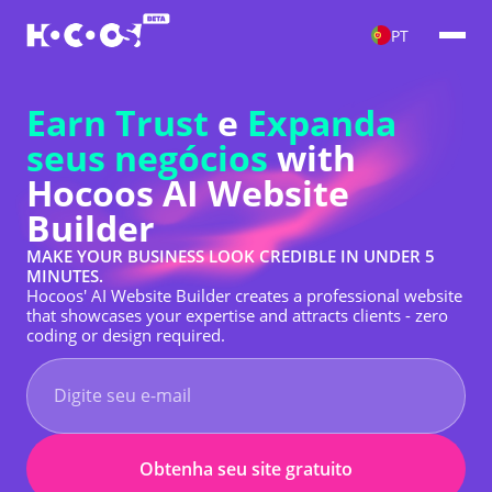
PT
Earn Trust
e
Expanda
seus negócios
with
Hocoos AI Website
Builder
MAKE YOUR BUSINESS LOOK CREDIBLE IN UNDER 5
MINUTES.
Hocoos' AI Website Builder creates a professional website
that showcases your expertise and attracts clients - zero
coding or design required.
Obtenha seu site gratuito