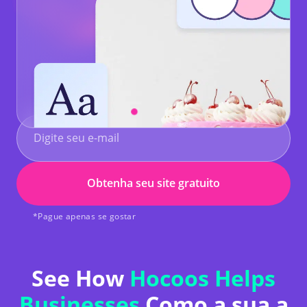
Obtenha seu site gratuito
*Pague apenas se gostar
See How
Hocoos Helps
Businesses
Como a sua a