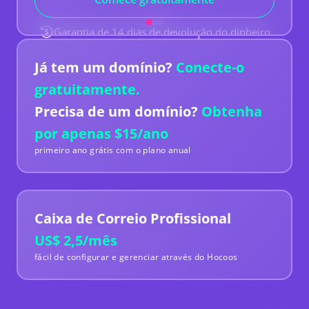
poucos minutos recebi respostas e
reconhecimentos aos meus e-mails o que foi
Garantia de 14 dias de devolução do dinheiro
ótimo de ver. No geral
a facilidade de uso, os
recursos oferecidos e o suporte ao cliente são
ótimos
e se necessário, recomendaria o Hocoos
Já tem um domínio?
Conecte-o
a outras pessoas e até mesmo o usaria
novamente.
gratuitamente.
Phil Taylor
Reino Unido
Precisa de um domínio?
Obtenha
Website de academia
por apenas $15/ano
primeiro ano grátis com o plano anual
Uma das melhores opções disponíveis para
criar
seu website sem complicações.
Caixa de Correio Profissional
Julio Alonzo
US$ 2,5/mês
República Dominicana
fácil de configurar e gerenciar através do Hocoos
Pequeno Empresário