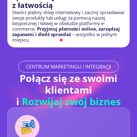
z łatwością
Jirah Lynne Ramos
Stwórz piękny sklep internetowy i zacznij sprzedawać
P
Filipiny
swoje produkty lub usługi za pomocą naszej
p
bezpiecznej i łatwej w obsłudze platformy e-
Usługi Budowlane
commerce.
Przyjmuj płatności online, zarządzaj
a
zapasami i śledź sprzedaż
– wszystko w jednym
Z
miejscu.
h
Myślę, że to niesamowite rozwiązanie
, długo
myślałem o tym, jak rozpocząć działalność
internetową, aż w końcu odkryłem hocoos, teraz
moja witryna jest prawie gotowa.
CENTRUM MARKETINGU I INTEGRACJI
Połącz się ze swoimi
Yasir Azab
Egipt
klientami
Właściciel małej firmy
i
Rozwijaj swój biznes
Korzystam z Hocoos od ponad roku i mogę
powiedzieć,
Nigdy nie pracowałem z bardziej