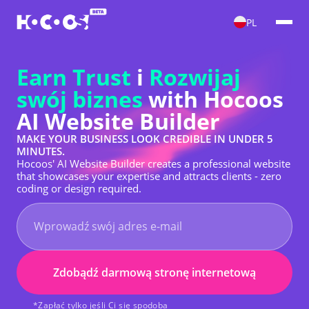
PL
Earn Trust
i
Rozwijaj
swój biznes
with Hocoos
AI Website Builder
MAKE YOUR BUSINESS LOOK CREDIBLE IN UNDER 5
MINUTES.
Hocoos' AI Website Builder creates a professional website
that showcases your expertise and attracts clients - zero
coding or design required.
Zdobądź darmową stronę internetową
*Zapłać tylko jeśli Ci się spodoba