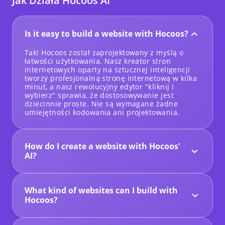
Jak Działa Hocoos AI
projektowych. Znalazłem ich świetny kanał, który
szybko subskrybowałem i który okazał się bardzo
pomocny. Wyszukaj Hocoos AI na YT.
Zaufaj mi,
jeśli chcesz łatwego w obsłudze i płynnego
Is it easy to build a website with Hocoos?
kreatora stron internetowych opartego na
sztucznej inteligencji, wybierz Hocoos.
Nie
Tak! Hocoos został zaprojektowany z myślą o
będziesz rozczarowany.
Zdecydowanie 10/10.
łatwości użytkowania. Nasz kreator stron
internetowych oparty na sztucznej inteligencji
tworzy profesjonalną stronę internetową w kilka
Byron D
minut, a nasz rewolucyjny edytor "kliknij i
United Kingdom
wybierz" sprawia, że dostosowywanie jest
Doradztwo biznesowe
dziecinnie proste. Nie są wymagane żadne
umiejętności kodowania ani projektowania.
How do I create a website with Hocoos'
AI?
To proste! Opowiedz nam o swojej firmie i
celach. Nasza sztuczna inteligencja wygeneruje
dopasowaną stronę internetową, kompletną z
What kind of websites can I build with
projektem, treścią i obrazami. Możesz ją
następnie dostosować za pomocą naszego
Hocoos?
prostego edytora, uruchomić i pozyskać klientów
Hocoos jest idealny dla małych firm,
za pomocą naszych wbudowanych narzędzi
przedsiębiorców, freelancerów i każdego, kto
marketingowych. Lub wybierz gotowy szablon