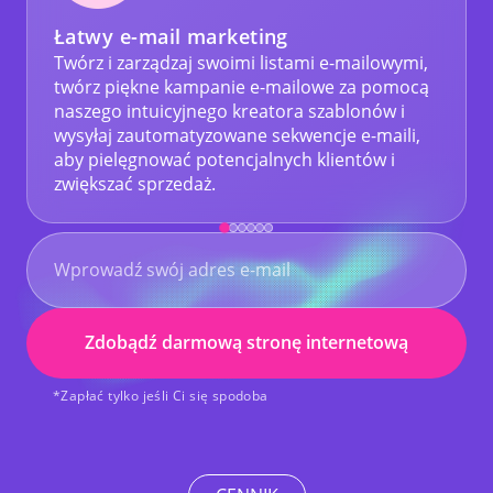
profesjonalną grupą ekspertów.
Zakładałem
Łatwy e-mail marketing
nową stronę internetową, mając bardzo małe
doświadczenie i
Pomagali mi na każdym kroku.
Twórz i zarządzaj swoimi listami e-mailowymi,
Donald Miller
twórz piękne kampanie e-mailowe za pomocą
USA
naszego intuicyjnego kreatora szablonów i
Organizacja społeczna
wysyłaj zautomatyzowane sekwencje e-maili,
aby pielęgnować potencjalnych klientów i
zwiększać sprzedaż.
Chciałbym dać tym wspaniałym facetom 10! Od
jakiegoś czasu próbuję zbudować stronę
internetową i to było frustrujące.
Ale kiedy
poznałem Hocoos, wszystko się zmieniło.
Jestem bardzo podekscytowany.
Polecam ich
każdemu, kto chce mieć własną stronę
internetową
, z pewnością spełnią Twoje
marzenia!
Zdobądź darmową stronę internetową
Sunday Oluwasanmi
*Zapłać tylko jeśli Ci się spodoba
Nigeria
Właściciel małej firmy