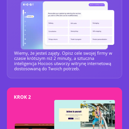
Wiemy, że jesteś zajęty. Opisz cele swojej firmy w
czasie krótszym niż 2 minuty, a sztuczna
inteligencja Hocoos utworzy witrynę internetową
dostosowaną do Twoich potrzeb.
KROK 2