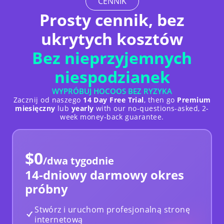
CENNIK
Prosty cennik, bez
ukrytych kosztów
Bez nieprzyjemnych
niespodzianek
5/5
Hocoos to narzędzie oszczędzające czas
, jest
WYPRÓBUJ HOCOOS BEZ RYZYKA
łatwy w użyciu i oferuje różne rozwiązania dla
Zacznij od naszego
14 Day Free Trial
, then go
Premium
Twoich potrzeb.
Ich zespół wsparcia jest bardzo
miesięczny
lub
yearly
with our no-questions-asked, 2-
pomocny i nastawiony na współpracę
i bardzo
week money-back guarantee.
poważnie traktują Twoje zgłoszenia. Duży plus
dla nich wszystkich.
$0
Yousef Obeidat
/dwa tygodnie
Nigeria
14-dniowy darmowy okres
Performance Analytics
próbny
Stwórz i uruchom profesjonalną stronę
internetową