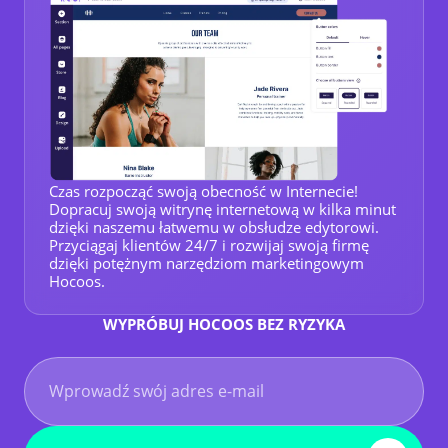
Czas rozpocząć swoją obecność w Internecie!
Dopracuj swoją witrynę internetową w kilka minut
dzięki naszemu łatwemu w obsłudze edytorowi.
Przyciągaj klientów 24/7 i rozwijaj swoją firmę
dzięki potężnym narzędziom marketingowym
Hocoos.
WYPRÓBUJ HOCOOS BEZ RYZYKA