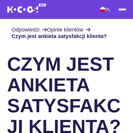
PL
Odpowiedzi
Opinie klientów
Czym jest ankieta satysfakcji klienta?
CZYM JEST
ANKIETA
SATYSFAKC
JI KLIENTA?