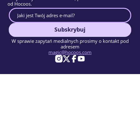
od Hocoos.
Subskrybuj
W sprawie zapytań medialnych prosimy o kontakt pod
adresem
magic@hocoos.com
© 2026 Hocoos. All rights reserved.
Warunki użytkowania
Polityka prywatności
Zgłoś Nadużycie
Baza Wiedzy
Magiczny kreator stron www oparty na AI.