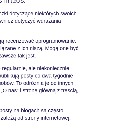
OS i macOS.
ki dotyczące niektórych swoich
ównież dotyczyć wdrażania
gą recenzować oprogramowanie,
iązane z ich niszą. Mogą one być
zawsze tak jest.
 regularnie, ale niekoniecznie
publikują posty co dwa tygodnie
asobów. To odróżnia je od innych
 „O nas” i stronę główną z treścią,
posty na blogach są często
 zależą od strony internetowej.