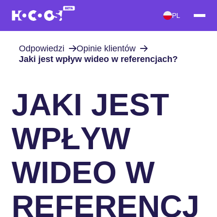
PL
Odpowiedzi
Opinie klientów
Jaki jest wpływ wideo w referencjach?
JAKI JEST
WPŁYW
WIDEO W
REFERENCJ