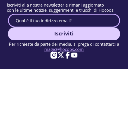
Iscriviti alla nostra newsletter e rimani aggiornato
con le ultime notizie, suggerimenti e trucchi di Hocoos.
Iscriviti
Per richieste da parte dei media, si prega di contattarci a
magic@hocoos.com
© 2026 Hocoos. All rights reserved.
Condizioni d'uso
Informativa sulla privacy
Segnala un abuso
Knowledge Base
Un creatore di siti web IA quasi magico.