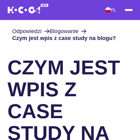
PL
Odpowiedzi
Blogowanie
Czym jest wpis z case study na blogu?
CZYM JEST
WPIS Z
CASE
STUDY NA