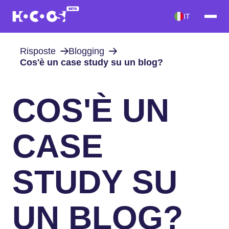
IT
Risposte
Blogging
Cos'è un case study su un blog?
COS'È UN
CASE
STUDY SU
UN BLOG?