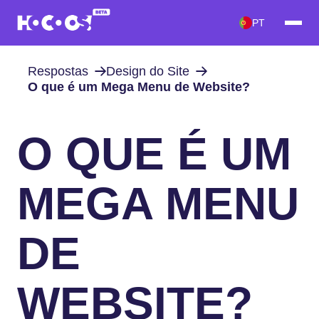
PT
Respostas
Design do Site
O que é um Mega Menu de Website?
O QUE É UM
MEGA MENU
DE
WEBSITE?