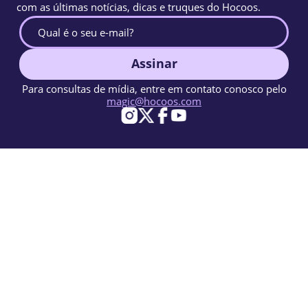
com as últimas notícias, dicas e truques do Hocoos.
Assinar
Para consultas de mídia, entre em contato conosco pelo
magic@hocoos.com
© 2026 Hocoos. All rights reserved.
Termos de uso
Política de privacidade
Denunciar abuso
Base de conhecimento
Um construtor de sites com IA mágico.