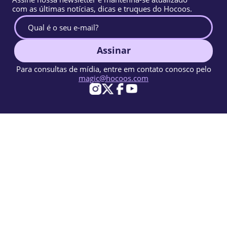
com as últimas notícias, dicas e truques do Hocoos.
Assinar
Para consultas de mídia, entre em contato conosco pelo
magic@hocoos.com
© 2026 Hocoos. All rights reserved.
Termos de uso
Política de privacidade
Denunciar abuso
Base de conhecimento
Um construtor de sites com IA mágico.