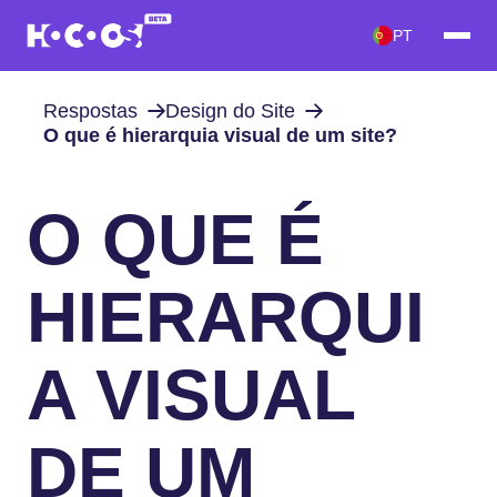
PT
Respostas
Design do Site
O que é hierarquia visual de um site?
O QUE É
HIERARQUI
A VISUAL
DE UM