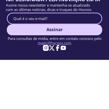
Assine nossa newsletter e mantenha-se atualizado
com as últimas notícias, dicas e truques do Hocoos.
Assinar
Para consultas de mídia, entre em contato conosco pelo
magic@hocoos.com
© 2026 Hocoos. All rights reserved.
Termos de uso
Política de privacidade
Denunciar abuso
Base de conhecimento
Um construtor de sites com IA mágico.