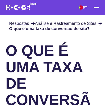
PT
Respostas
Análise e Rastreamento de Sites
O que é uma taxa de conversão de site?
O QUE É
UMA TAXA
DE
CONVERSÃ