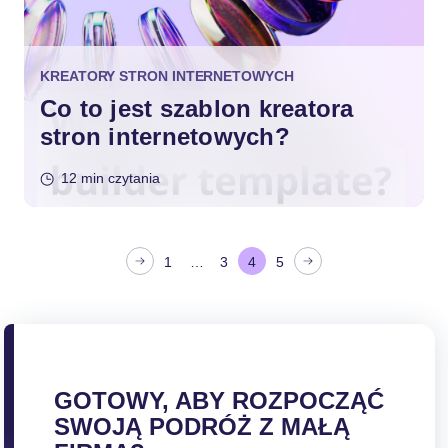
KREATORY STRON INTERNETOWYCH
Co to jest szablon kreatora
stron internetowych?
12 min czytania
S
1
…
3
4
5
t
r
o
n
i
GOTOWY, ABY ROZPOCZĄĆ
c
SWOJĄ PODRÓŻ Z MAŁĄ