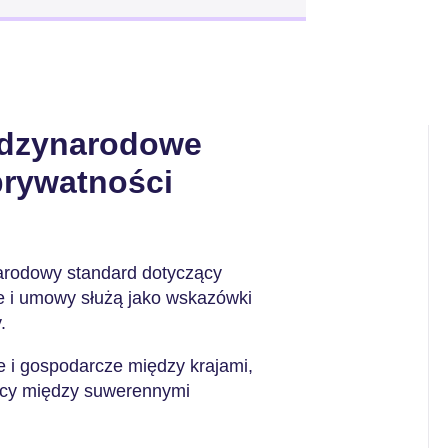
iędzynarodowe
prywatności
narodowy standard dotyczący
e i umowy służą jako wskazówki
.
e i gospodarcze między krajami,
acy między suwerennymi