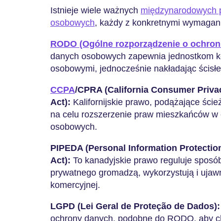
Istnieje wiele ważnych
międzynarodowych p
osobowych
, każdy z konkretnymi wymagan
RODO (Ogólne rozporządzenie o ochron
danych osobowych zapewnia jednostkom ko
osobowymi, jednocześnie nakładając ścisł
CCPA
/CPRA (California Consumer Privac
Act):
Kalifornijskie prawo, podążające śc
na celu rozszerzenie praw mieszkańców w 
osobowych.
PIPEDA (Personal Information Protecti
Act):
To kanadyjskie prawo reguluje sposób,
prywatnego gromadzą, wykorzystują i ujaw
komercyjnej.
LGPD (Lei Geral de Proteção de Dados):
ochrony danych, podobne do RODO, aby ch