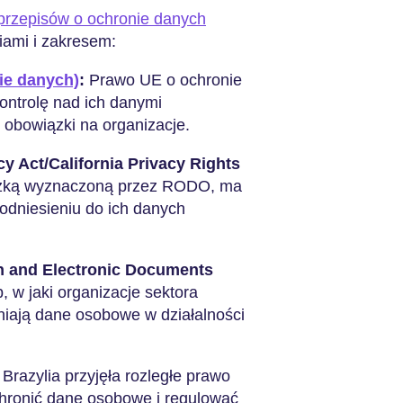
rzepisów o ochronie danych
iami i zakresem:
ie danych)
:
Prawo UE o ochronie
ntrolę nad ich danymi
e obowiązki na organizacje.
y Act/California Privacy Rights
ieżką wyznaczoną przez RODO, ma
odniesieniu do ich danych
on and Electronic Documents
 w jaki organizacje sektora
niają dane osobowe w działalności
Brazylia przyjęła rozległe prawo
ronić dane osobowe i regulować