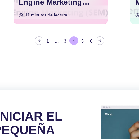
Engine Marketing
(SEM)?
11 minutos de lectura
1
…
3
4
5
6
INICIAR EL
 PEQUEÑA