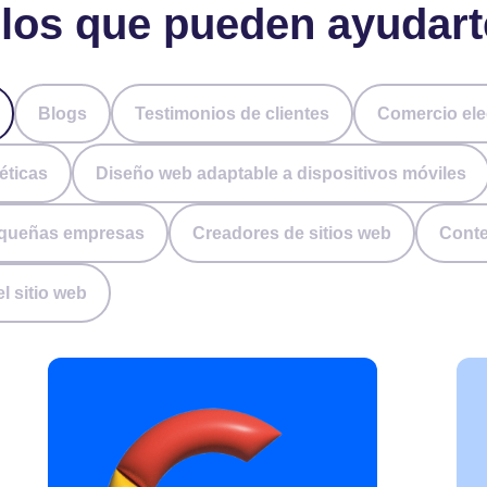
ulos que pueden ayudart
Blogs
Testimonios de clientes
Comercio ele
éticas
Diseño web adaptable a dispositivos móviles
pequeñas empresas
Creadores de sitios web
Conte
l sitio web