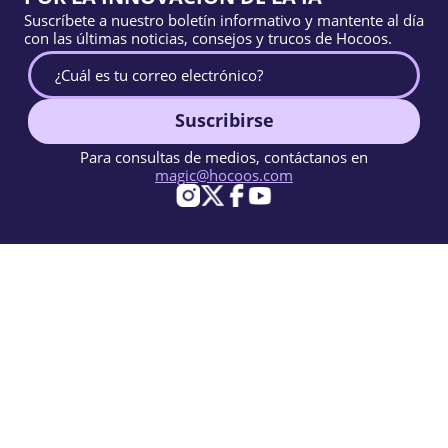
Suscríbete a nuestro boletín informativo y mantente al día
con las últimas noticias, consejos y trucos de Hocoos.
Suscribirse
Para consultas de medios, contáctanos en
magic@hocoos.com
© 2026 Hocoos. All rights reserved.
Condiciones de Uso
Política de Privacidad
Reportar abuso
Base de conocimientos
Un creador de sitios web con IA casi mágico.