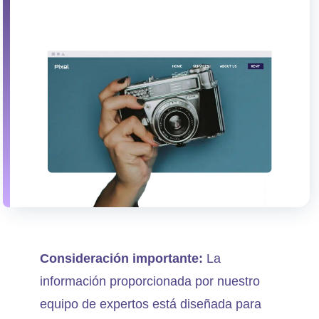
t
r
a
d
a
s
Consideración importante:
La
información proporcionada por nuestro
equipo de expertos está diseñada para