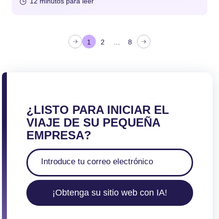
12 minutos para leer
P
1
2
…
8
a
g
i
n
a
¿LISTO PARA INICIAR EL
c
VIAJE DE SU PEQUEÑA
i
EMPRESA?
ó
n
d
e
¡Obtenga su sitio web con IA!
e
n