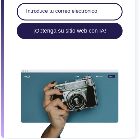
ó
n
d
e
¡Obtenga su sitio web con IA!
e
n
t
r
a
d
a
s