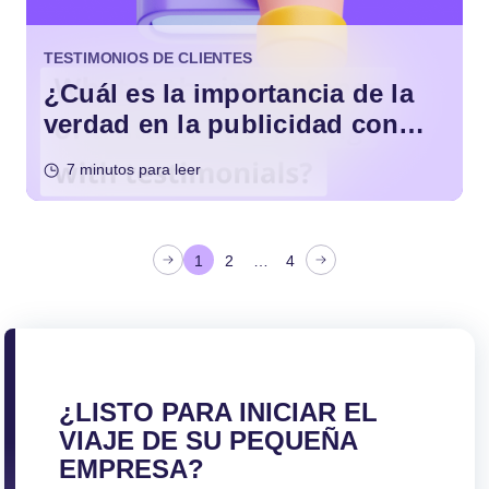
TESTIMONIOS DE CLIENTES
¿Cuál es la importancia de la
verdad en la publicidad con
testimonios?
7 minutos para leer
P
1
2
…
4
a
g
i
n
a
¿LISTO PARA INICIAR EL
c
VIAJE DE SU PEQUEÑA
i
EMPRESA?