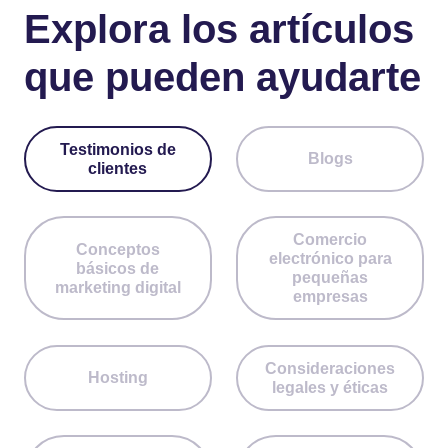
Explora los artículos
que pueden ayudarte
Testimonios de
Blogs
clientes
Comercio
Conceptos
electrónico para
básicos de
pequeñas
marketing digital
empresas
Consideraciones
Hosting
legales y éticas