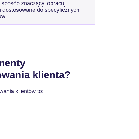
w sposób znaczący, opracuj
ści dostosowane do specyficznych
ów.
menty
wania klienta?
ania klientów to: