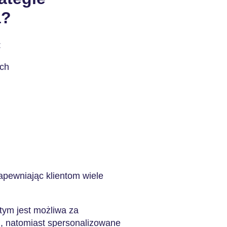
a?
:
ych
zapewniając klientom wiele
.
tym jest możliwa za
 natomiast spersonalizowane