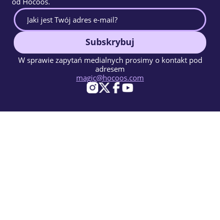
od Hocoos.
Subskrybuj
W sprawie zapytań medialnych prosimy o kontakt pod
adresem
magic@hocoos.com
© 2026 Hocoos. All rights reserved.
Warunki użytkowania
Polityka prywatności
Zgłoś Nadużycie
Baza Wiedzy
Magiczny kreator stron www oparty na AI.