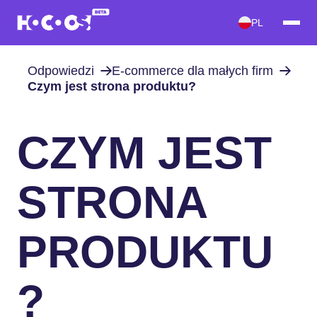
PL
Odpowiedzi
E-commerce dla małych firm
Czym jest strona produktu?
CZYM JEST
STRONA
PRODUKTU
?