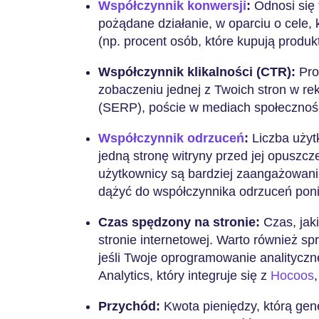
Współczynnik konwersji
:
Odnosi się 
pożądane działanie, w oparciu o cele, 
(np. procent osób, które kupują produk
Współczynnik klikalności (CTR):
Pro
zobaczeniu jednej z Twoich stron w r
(SERP), poście w mediach społecznośc
Współczynnik odrzuceń
:
Liczba użyt
jedną stronę witryny przed jej opuszcz
użytkownicy są bardziej zaangażowani.
dążyć do współczynnika odrzuceń pon
Czas spędzony na stronie:
Czas, jak
stronie internetowej. Warto również spr
jeśli Twoje oprogramowanie analityczn
Analytics, który integruje się z
Hocoos
Przychód:
Kwota pieniędzy, którą ge