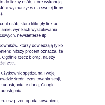
to do liczby osób, które wykonują
które wyznaczyłeś dla swojej firmy
t).
cent osób, które kliknęły link po
eklamie, wynikach wyszukiwania
iowych, newsletterze itp.
kowników, którzy odwiedzają tylko
eniem; niższy procent oznacza, że
 Ogólnie rzecz biorąc, należy
iżej 25%.
i użytkownik spędza na Twojej
awdzić średni czas trwania sesji,
e udostępnia tę daną; Google
, udostępnia.
nerujesz przed opodatkowaniem,