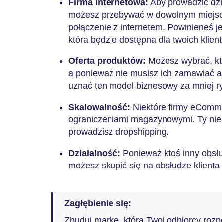
Firma internetowa:
Aby prowadzić dzi
możesz przebywać w dowolnym miejscu
połączenie z internetem. Powinieneś je
która będzie dostępna dla twoich klien
Oferta produktów:
Możesz wybrać, kt
a ponieważ nie musisz ich zamawiać 
uznać ten model biznesowy za mniej 
Skalowalność:
Niektóre firmy eComm
ograniczeniami magazynowymi. Ty nie m
prowadzisz dropshipping.
Działalność:
Ponieważ ktoś inny obsłu
możesz skupić się na obsłudze klienta
Zagłębienie się:
Zbuduj markę, którą Twoi odbiorcy rozpo