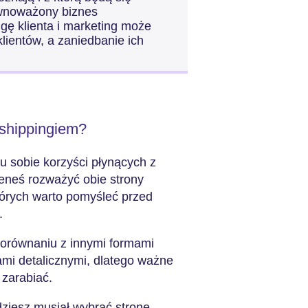
ównoważony biznes
gę klienta i marketing może
ientów, a zaniedbanie ich
.
pshippingiem?
u sobie korzyści płynących z
ieneś rozważyć obie strony
tórych warto pomyśleć przed
u.
porównaniu z innymi formami
mi detalicznymi, dlatego ważne
i zarabiać.
iesz musiał wybrać stronę