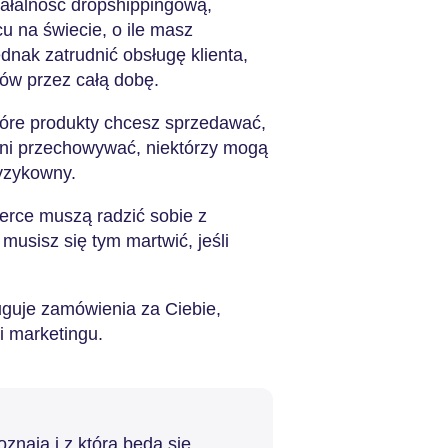
ałalność dropshippingową,
 na świecie, o ile masz
dnak zatrudnić obsługę klienta,
tów przez całą dobę.
óre produkty chcesz sprzedawać,
ani przechowywać, niektórzy mogą
ryzykowny.
erce muszą radzić sobie z
usisz się tym martwić, jeśli
guje zamówienia za Ciebie,
 i marketingu.
znają i z którą będą się