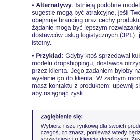
•
Alternatywy
: Istnieją podobne mode
sugestie mogą być atrakcyjne, jeśli Tw
obejmuje branding oraz cechy produktu
żądanie mogą być lepszym rozwiązani
dostawców usług logistycznych (3PL), je
istotny.
•
Przykład
: Gdyby ktoś sprzedawał kubk
modelu dropshippingu, dostawca otrz
przez klienta. Jego zadaniem byłoby n
wysłanie go do klienta. W żadnym mom
masz kontaktu z produktem; upewnij s
aby osiągnąć zysk.
Zagłębienie się:
Wybierz niszę rynkową dla swoich prod
czegoś, co znasz, ponieważ wtedy będzi
sprzedajesz i o kliencie docelowym. Zas