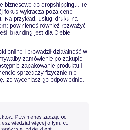
le biznesowe do dropshippingu. Te
ój fokus wykracza poza cenę i
. Na przykład, usługi druku na
em; powinieneś również rozważyć
śli branding jest dla Ciebie
i online i prowadził działalność w
ymywałby zamówienie po zakupie
astępnie zapakowanie produktu i
encie sprzedaży fizycznie nie
ię, że wyceniasz go odpowiednio,
uktów. Powinieneś zacząć od
esz wiedział więcej o tym, co
tanów się, gdzie klient