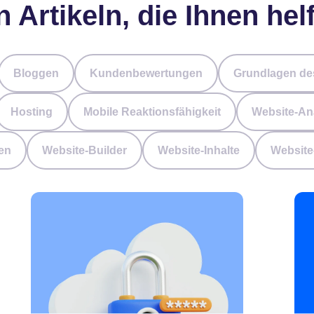
n Artikeln, die Ihnen he
Bloggen
Kundenbewertungen
Grundlagen des
Hosting
Mobile Reaktionsfähigkeit
Website-An
en
Website-Builder
Website-Inhalte
Website