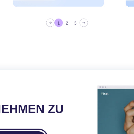
g
1
2
3
NEHMEN ZU