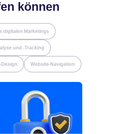
lfen können
 digitalen Marketings
alyse und -Tracking
-Design
Website-Navigation