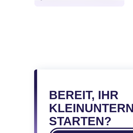
Seitennummerierun
der
Beiträge
BEREIT, IHR
KLEINUNTER
STARTEN?