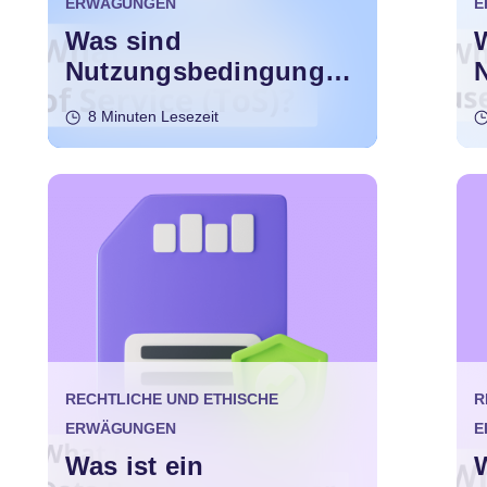
ERWÄGUNGEN
E
Was sind
Nutzungsbedingungen
(Terms of Service,
8 Minuten Lesezeit
ToS)?
RECHTLICHE UND ETHISCHE
R
ERWÄGUNGEN
E
Was ist ein