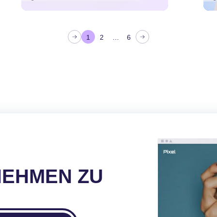
V
g
1
2
…
6
NEHMEN ZU