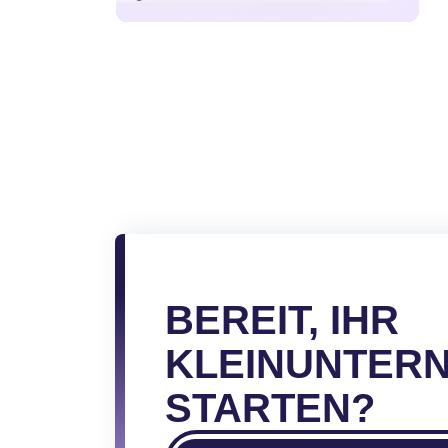
Seitennummerierun
der
Beiträge
BEREIT, IHR
KLEINUNTER
STARTEN?