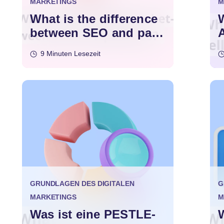
MARKETINGS
M
What is the difference
W
between SEO and paid
ads?
9 Minuten Lesezeit
GRUNDLAGEN DES DIGITALEN
G
MARKETINGS
M
Was ist eine PESTLE-