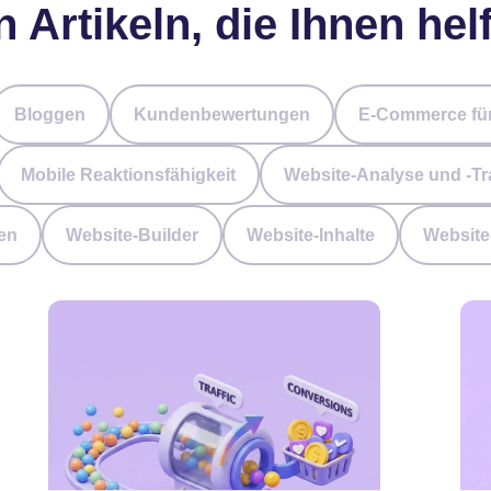
n Artikeln, die Ihnen he
Bloggen
Kundenbewertungen
E-Commerce für
Mobile Reaktionsfähigkeit
Website-Analyse und -Tr
en
Website-Builder
Website-Inhalte
Website