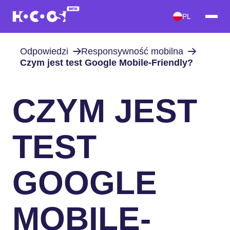
PL
Odpowiedzi
Responsywność mobilna
Czym jest test Google Mobile-Friendly?
CZYM JEST
TEST
GOOGLE
MOBILE-