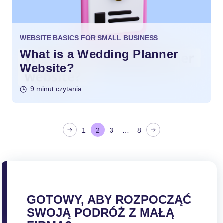
WEBSITE BASICS FOR SMALL BUSINESS
What is a Wedding Planner
Website?
9 minut czytania
S
1
2
3
…
8
t
r
o
n
i
GOTOWY, ABY ROZPOCZĄĆ
c
SWOJĄ PODRÓŻ Z MAŁĄ