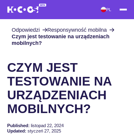
PL
Odpowiedzi
Responsywność mobilna
Czym jest testowanie na urządzeniach
mobilnych?
CZYM JEST
TESTOWANIE NA
URZĄDZENIACH
MOBILNYCH?
Published:
listopad 22, 2024
Updated:
styczeń 27, 2025