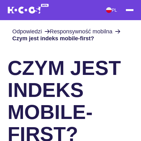
PL
Odpowiedzi
Responsywność mobilna
Czym jest indeks mobile-first?
CZYM JEST
INDEKS
MOBILE-
FIRST?